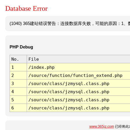
Database Error
(1040) 365建站错误警告：连接数据库失败，可能的原因：1、数
PHP Debug
No.
File
1
/index.php
2
/source/function/function_extend.php
3
/source/class/jzmysql.class.php
4
/source/class/jzmysql.class.php
5
/source/class/jzmysql.class.php
6
/source/class/jzmysql.class.php
www.365jz.com
已经将此