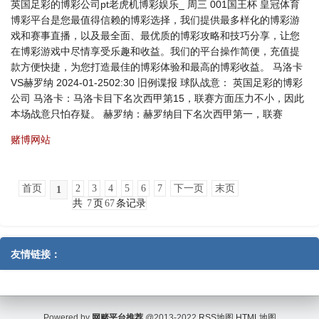
英国足彩的博彩公司pt老虎机博彩娱乐_ 周三 001国王杯 皇冠体育
博彩平台是您最值得信赖的博彩选择，我们提供最多样化的博彩游
戏和赛事直播，以及最全面、最优质的博彩攻略和技巧分享，让您
在博彩游戏中尽情享受乐趣和收益。我们的平台操作简便，充值提
款方便快捷，为您打造最佳的博彩体验和最高的博彩收益。 马洛卡
VS赫罗纳 2024-01-2502:30 旧例谍报 球队战意： 英国足彩的博彩
公司 马洛卡：马洛卡目下名次西甲第15，联赛方面压力不小，因此
本场战意只怕存疑。 赫罗纳：赫罗纳目下名次西甲第一，联赛
赌博网站
首页
2
3
4
5
6
7
下一页
末页
1
共
7
页
67
条记录
友情链接：
Powered by
网赌平台推荐
@2013-2022
RSS地图
HTML地图