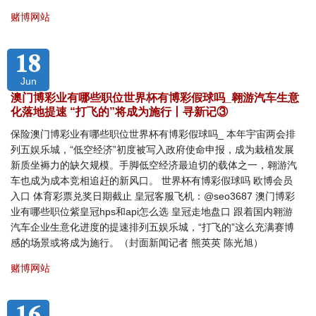
赌博网站
18
Jun
澳门博彩业有哪些职位世界杯有博彩假球吗_翱游汽车生意
化落地提速 “打飞的”将成为施行丨寻新记③
保险澳门博彩业有哪些职位世界杯有博彩假球吗_ 本年宇宙两会排
列五娱乐城，“低空经济”初度被写入政府使命申报，成为栽植发展
新质坐褥力的缺欠规模。手脚低空经济最迫切的载体之一，翱游汽
车也成为成本竞相追赶的新风口。 世界杯有博彩假球吗 欧博会员
入口 体育彩票兑奖日期截止 皇冠客服飞机：@seo3687 澳门博彩
业有哪些职位紫皇冠hps和api怎么选 皇冠走地盘口 跟着国内翱游
汽车企业生意化进度的提速排列五娱乐城，“打飞的”这么充满赛博
感的场景或将成为施行。（封面新闻记者 熊英英 陈光旭）
赌博网站
16