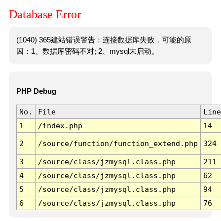
Database Error
(1040) 365建站错误警告：连接数据库失败，可能的原
因：1、数据库密码不对; 2、mysql未启动。
PHP Debug
No.
File
Line
1
/index.php
14
2
/source/function/function_extend.php
324
3
/source/class/jzmysql.class.php
211
4
/source/class/jzmysql.class.php
62
5
/source/class/jzmysql.class.php
94
6
/source/class/jzmysql.class.php
76