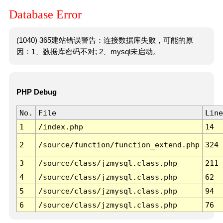
Database Error
(1040) 365建站错误警告：连接数据库失败，可能的原
因：1、数据库密码不对; 2、mysql未启动。
PHP Debug
No.
File
Line
1
/index.php
14
2
/source/function/function_extend.php
324
3
/source/class/jzmysql.class.php
211
4
/source/class/jzmysql.class.php
62
5
/source/class/jzmysql.class.php
94
6
/source/class/jzmysql.class.php
76