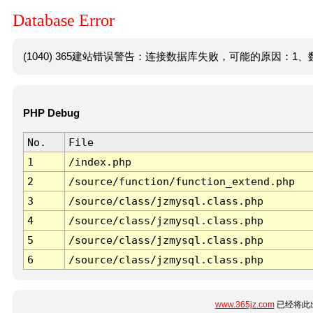
Database Error
(1040) 365建站错误警告：连接数据库失败，可能的原因：1、数
PHP Debug
No.
File
1
/index.php
2
/source/function/function_extend.php
3
/source/class/jzmysql.class.php
4
/source/class/jzmysql.class.php
5
/source/class/jzmysql.class.php
6
/source/class/jzmysql.class.php
www.365jz.com
已经将此