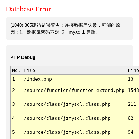
Database Error
(1040) 365建站错误警告：连接数据库失败，可能的原
因：1、数据库密码不对; 2、mysql未启动。
PHP Debug
No.
File
Line
1
/index.php
13
2
/source/function/function_extend.php
1548
3
/source/class/jzmysql.class.php
211
4
/source/class/jzmysql.class.php
62
5
/source/class/jzmysql.class.php
94